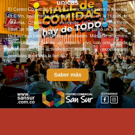
únicas
El Centro Comercial San Sur se encuentra sobre la Avenida
El Edén, justo frente al Estadio Centenario, en la ciudad de
Armenia. Gracias a su excelente conectividad mediante
rutas de transporte público, se posiciona como un lugar de
fácil acceso para residentes y visitantes. Más que un centro
comercial, San Sur es un espacio vivo con una agenda
permanente de actividades, eventos y experiencias
pensadas para toda la familia.
Saber más